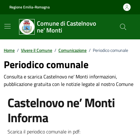
Vai ai contenuti
Vai al footer
Regione Emilia-Romagna
Comune di Castelnovo
ne' Monti
Home
/
Vivere il Comune
/
Comunicazione
/
Periodico comunale
Periodico comunale
Consulta e scarica Castelnovo ne' Monti informazioni,
pubblicazione gratuita con le notizie legate al nostro Comune
Castelnovo ne’ Monti
Informa
Scarica il periodico comunale in pdf: