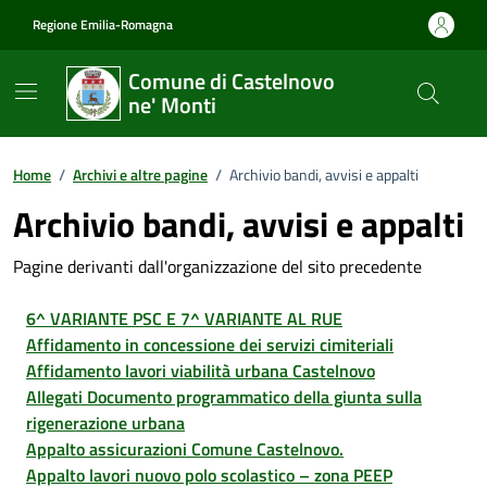
Vai ai contenuti
Vai al footer
Regione Emilia-Romagna
Comune di Castelnovo
ne' Monti
Home
/
Archivi e altre pagine
/
Archivio bandi, avvisi e appalti
Archivio bandi, avvisi e appalti
Pagine derivanti dall'organizzazione del sito precedente
6^ VARIANTE PSC E 7^ VARIANTE AL RUE
Affidamento in concessione dei servizi cimiteriali
Affidamento lavori viabilità urbana Castelnovo
Allegati Documento programmatico della giunta sulla
rigenerazione urbana
Appalto assicurazioni Comune Castelnovo.
Appalto lavori nuovo polo scolastico – zona PEEP