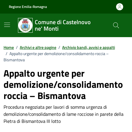
Vai ai contenuti
Vai al footer
Regione Emilia-Romagna
Comune di Castelnovo
ne' Monti
Home
/
Archivi e altre pagine
/
Archivio bandi, avvisi e appalti
/
Appalto urgente per demolizione/consolidamento roccia –
Bismantova
Appalto urgente per
demolizione/consolidamento
roccia – Bismantova
Procedura negoziata per lavori di somma urgenza di
demolizione/consolidamento di lame rocciose in parete della
Pietra di Bismantova III lotto