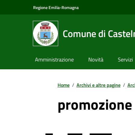
Vai ai contenuti
Vai al footer
Regione Emilia-Romagna
Comune di Castel
Amministrazione
Novità
Servizi
Home
/
Archivi e altre pagine
/
Arc
promozione d