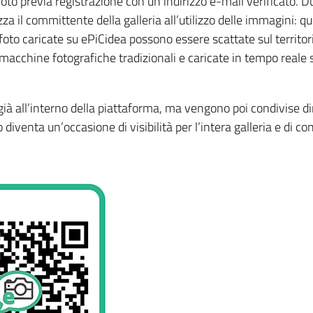
oto previa registrazione con un indirizzo e-mail verificato. D
izza il committente della galleria all’utilizzo delle immagini:
foto caricate su ePiCidea possono essere scattate sul territor
macchine fotografiche tradizionali e caricate in tempo reale 
 all’interno della piattaforma, ma vengono poi condivise dire
 diventa un’occasione di visibilità per l’intera galleria e di co