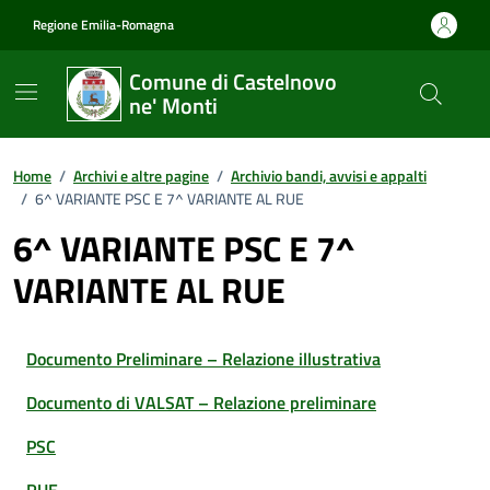
Vai ai contenuti
Vai al footer
Regione Emilia-Romagna
Comune di Castelnovo
ne' Monti
Home
/
Archivi e altre pagine
/
Archivio bandi, avvisi e appalti
/
6^ VARIANTE PSC E 7^ VARIANTE AL RUE
6^ VARIANTE PSC E 7^
VARIANTE AL RUE
Documento Preliminare – Relazione illustrativa
Documento di VALSAT – Relazione preliminare
PSC