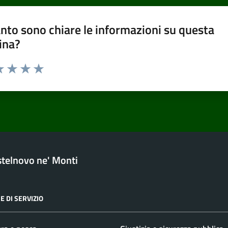
nto sono chiare le informazioni su questa
ina?
a 1 stelle su 5
luta 2 stelle su 5
Valuta 3 stelle su 5
Valuta 4 stelle su 5
Valuta 5 stelle su 5
telnovo ne' Monti
E DI SERVIZIO