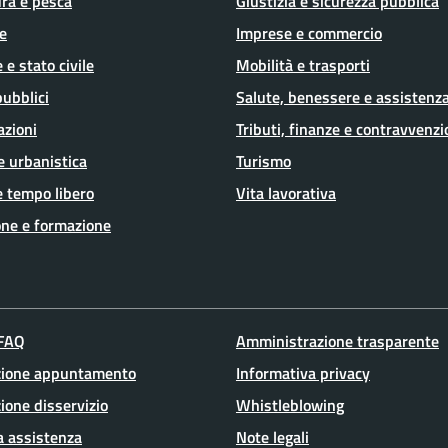
ura e pesca
Giustizia e sicurezza pubblica
e
Imprese e commercio
 e stato civile
Mobilità e trasporti
pubblici
Salute, benessere e assistenz
azioni
Tributi, finanze e contravvenzi
e urbanistica
Turismo
e tempo libero
Vita lavorativa
ne e formazione
 FAQ
Amministrazione trasparente
zione appuntamento
Informativa privacy
ione disservizio
Whistleblowing
a assistenza
Note legali