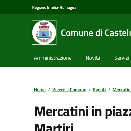
Vai ai contenuti
Vai al footer
Regione Emilia-Romagna
Comune di Castel
Amministrazione
Novità
Servizi
Home
/
Vivere il Comune
/
Eventi
/
Mercatin
Mercatini in piaz
Martiri