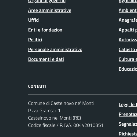
Organi di governo
Agricolt
Aree amministrative
Ambient
Uffici
Anagrafe
Enti e fondazioni
Appalti 
Politici
Autorizz
Personale amministrativo
Catasto 
Documenti e dati
Cultura 
Educazio
CONTATTI
Comune di Castelnovo ne' Monti
Leggi le
P.zza Gramsci, 1 -
Prenota
Castelnovo ne' Monti (RE)
Segnalaz
Codice fiscale / P. IVA: 00442010351
Richiest