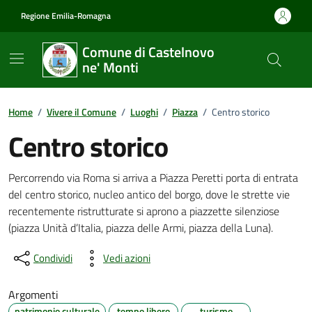
Vai ai contenuti
Vai al footer
Regione Emilia-Romagna
Comune di Castelnovo
ne' Monti
Home
/
Vivere il Comune
/
Luoghi
/
Piazza
/
Centro storico
Centro storico
Descrizione
Percorrendo via Roma si arriva a Piazza Peretti porta di entrata
del centro storico, nucleo antico del borgo, dove le strette vie
recentemente ristrutturate si aprono a piazzette silenziose
(piazza Unità d’Italia, piazza delle Armi, piazza della Luna).
Condividi
Vedi azioni
Argomenti
patrimonio culturale
tempo libero
turismo