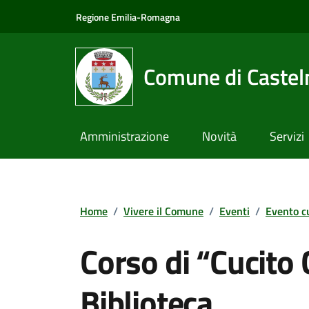
Vai ai contenuti
Vai al footer
Regione Emilia-Romagna
Comune di Castel
Amministrazione
Novità
Servizi
Home
/
Vivere il Comune
/
Eventi
/
Evento c
Corso di “Cucito 
Biblioteca