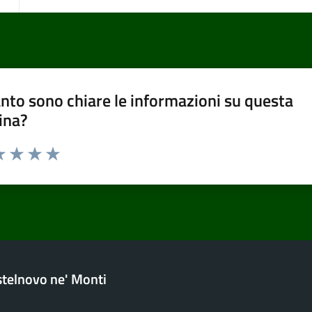
nto sono chiare le informazioni su questa
ina?
a 1 stelle su 5
luta 2 stelle su 5
Valuta 3 stelle su 5
Valuta 4 stelle su 5
Valuta 5 stelle su 5
telnovo ne' Monti