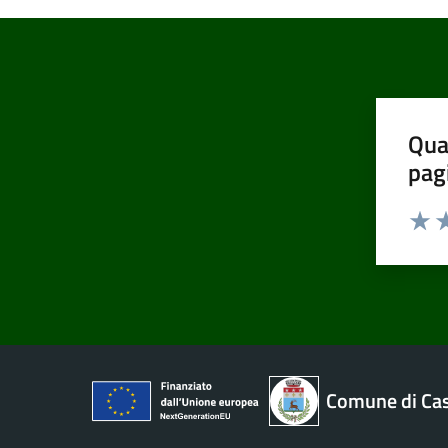
Qua
pag
Valut
Va
Comune di Cas