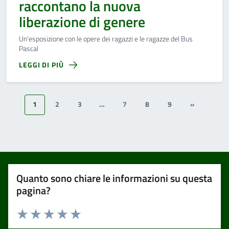
raccontano la nuova
liberazione di genere
Un'esposizione con le opere dei ragazzi e le ragazze del Bus
Pascal
LEGGI DI PIÙ
1
2
3
…
7
8
9
»
Quanto sono chiare le informazioni su questa
pagina?
Valuta 1 stelle su 5
Valuta 2 stelle su 5
Valuta 3 stelle su 5
Valuta 4 stelle su 5
Valuta 5 stelle su 5