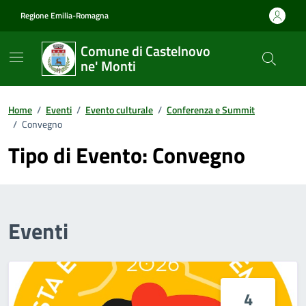
Vai ai contenuti
Vai al footer
Regione Emilia-Romagna
Comune di Castelnovo
ne' Monti
Home
/
Eventi
/
Evento culturale
/
Conferenza e Summit
/
Convegno
Tipo di Evento:
Convegno
Eventi
4