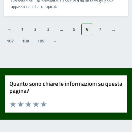
I volontari del Cai Bismantova applauditi da un folto gruppo di
appassionati di arrampicata
«
1
2
3
…
5
6
7
…
107
108
109
»
Quanto sono chiare le informazioni su questa
pagina?
Valuta 1 stelle su 5
Valuta 2 stelle su 5
Valuta 3 stelle su 5
Valuta 4 stelle su 5
Valuta 5 stelle su 5