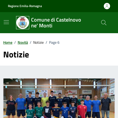
Vai ai contenuti
Vai al footer
Regione Emilia-Romagna
Comune di Castelnovo
ne' Monti
Home
/
Novità
/
Notizie
/
Page 6
Notizie