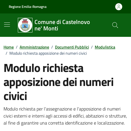
Vai ai contenuti
Vai al footer
Regione Emilia-Romagna
Comune di Castelnovo
ne' Monti
Home
/
Amministrazione
/
Documenti Pubblici
/
Modulistica
/
Modulo richiesta apposizione dei numeri civici
Modulo richiesta
apposizione dei numeri
civici
Dettagli del documento
Modulo richiesta per l'assegnazione e l'apposizione di numeri
civici esterni e interni agli accessi di edifici, abitazioni o strutture,
al fine di garantire una corretta identificazione e localizzazione.