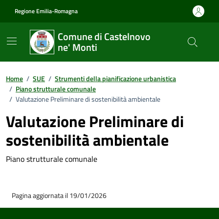
Vai ai contenuti
Vai al footer
Regione Emilia-Romagna
Comune di Castelnovo
ne' Monti
Home
/
SUE
/
Strumenti della pianificazione urbanistica
/
Piano strutturale comunale
/
Valutazione Preliminare di sostenibilità ambientale
Valutazione Preliminare di
sostenibilità ambientale
Piano strutturale comunale
Pagina aggiornata il 19/01/2026