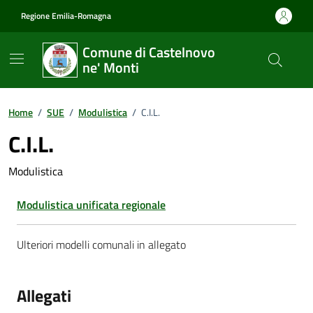
Vai ai contenuti
Vai al footer
Regione Emilia-Romagna
Comune di Castelnovo
ne' Monti
Home
/
SUE
/
Modulistica
/
C.I.L.
C.I.L.
Modulistica
Modulistica unificata regionale
Ulteriori modelli comunali in allegato
Allegati