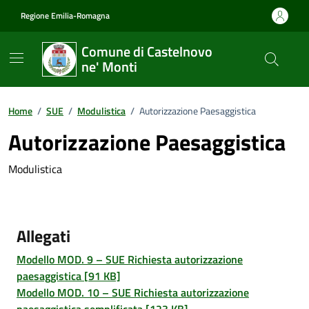
Vai ai contenuti
Vai al footer
Regione Emilia-Romagna
Comune di Castelnovo
ne' Monti
Home
/
SUE
/
Modulistica
/
Autorizzazione Paesaggistica
Autorizzazione Paesaggistica
Modulistica
Allegati
Modello MOD. 9 – SUE Richiesta autorizzazione
paesaggistica [91 KB]
Modello MOD. 10 – SUE Richiesta autorizzazione