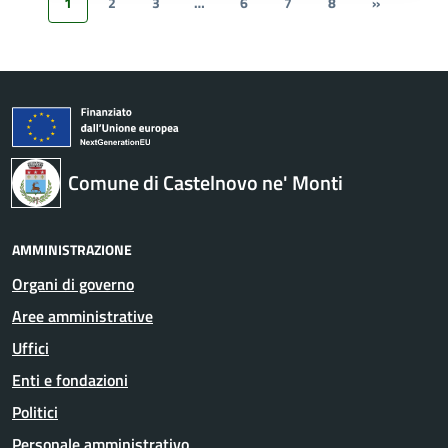
1
2
3
…
6
7
8
»
Comune di Castelnovo ne' Monti
AMMINISTRAZIONE
Organi di governo
Aree amministrative
Uffici
Enti e fondazioni
Politici
Personale amministrativo