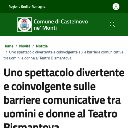
Vai ai contenuti
Vai al footer
Regione Emilia-Romagna
Comune di Castelnovo
ne' Monti
Home
/
Novità
/
Notizie
/
Uno spettacolo divertente e coinvolgente sulle barriere comunicative
tra uomini e donne al Teatro Bismantova
Uno spettacolo divertente
e coinvolgente sulle
barriere comunicative tra
uomini e donne al Teatro
Bismantova