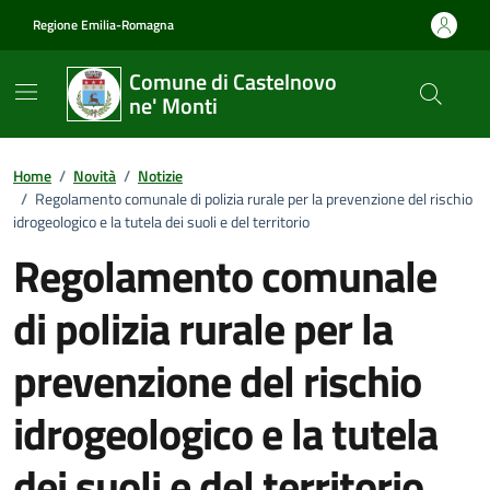
Vai ai contenuti
Vai al footer
Regione Emilia-Romagna
Comune di Castelnovo
ne' Monti
Home
/
Novità
/
Notizie
/
Regolamento comunale di polizia rurale per la prevenzione del rischio
idrogeologico e la tutela dei suoli e del territorio
Regolamento comunale
di polizia rurale per la
prevenzione del rischio
idrogeologico e la tutela
dei suoli e del territorio