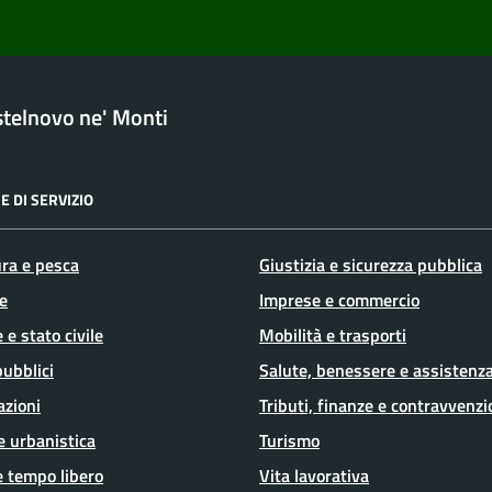
telnovo ne' Monti
E DI SERVIZIO
ura e pesca
Giustizia e sicurezza pubblica
e
Imprese e commercio
 e stato civile
Mobilità e trasporti
pubblici
Salute, benessere e assistenz
azioni
Tributi, finanze e contravvenzi
e urbanistica
Turismo
e tempo libero
Vita lavorativa