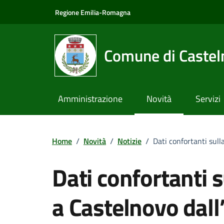
Vai ai contenuti
Vai al footer
Regione Emilia-Romagna
Comune di Castel
Amministrazione
Novità
Servizi
Home
/
Novità
/
Notizie
/
Dati confortanti sull
Dati confortanti s
a Castelnovo dal