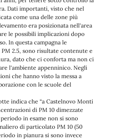
 anni, per tenere sotto controllo la
a. Dati importanti, visto che nel
icata come una delle zone più
ilevamento era posizionata nell'area
re le possibili implicazioni dopo
sso. In questa campagna le
 PM 2.5, sono risultate contenute e
nura, dato che ci conforta ma non ci
are l'ambiente appenninico. Negli
ioni che hanno visto la messa a
aborazione con le scuole del
dotte indica che “a Castelnovo Monti
oncentrazioni di PM 10 dimezzate
l periodo in esame non si sono
rnaliero di particolato PM 10 (50
riodo in pianura si sono invece