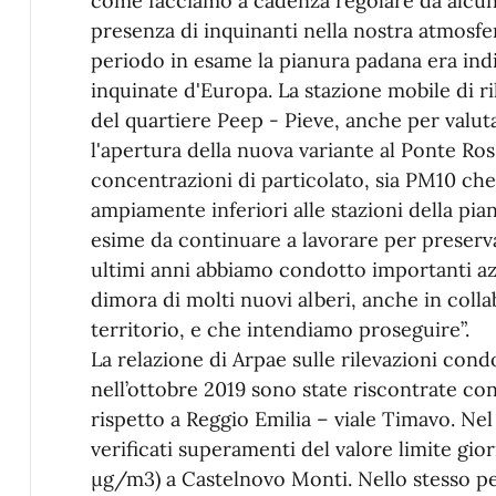
come facciamo a cadenza regolare da alcuni
presenza di inquinanti nella nostra atmosfer
periodo in esame la pianura padana era ind
inquinate d'Europa. La stazione mobile di r
del quartiere Peep - Pieve, anche per valuta
l'apertura della nuova variante al Ponte Ro
concentrazioni di particolato, sia PM10 che
ampiamente inferiori alle stazioni della pia
esime da continuare a lavorare per preserv
ultimi anni abbiamo condotto importanti az
dimora di molti nuovi alberi, anche in coll
territorio, e che intendiamo proseguire”.
La relazione di Arpae sulle rilevazioni con
nell’ottobre 2019 sono state riscontrate c
rispetto a Reggio Emilia – viale Timavo. Ne
verificati superamenti del valore limite gio
µg/m3) a Castelnovo Monti. Nello stesso pe