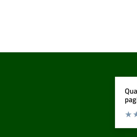
Qua
pag
Valut
Va