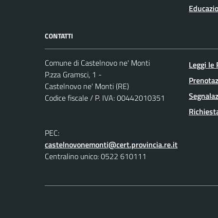
Educazio
CONTATTI
Comune di Castelnovo ne' Monti
Leggi le
P.zza Gramsci, 1 -
Prenota
Castelnovo ne' Monti (RE)
Segnalaz
Codice fiscale / P. IVA: 00442010351
Richiest
PEC:
castelnovonemonti@cert.provincia.re.it
Centralino unico: 0522 610111