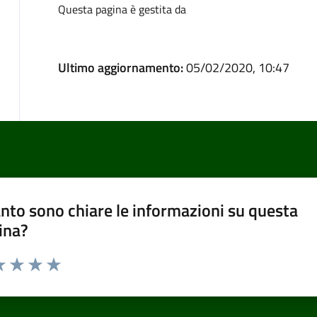
Questa pagina è gestita da
Ultimo aggiornamento:
05/02/2020, 10:47
nto sono chiare le informazioni su questa
ina?
a 1 stelle su 5
luta 2 stelle su 5
Valuta 3 stelle su 5
Valuta 4 stelle su 5
Valuta 5 stelle su 5