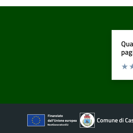
Qua
pag
Valut
Va
Comune di Cas