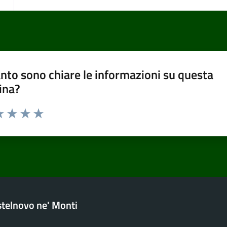
nto sono chiare le informazioni su questa
ina?
a 1 stelle su 5
luta 2 stelle su 5
Valuta 3 stelle su 5
Valuta 4 stelle su 5
Valuta 5 stelle su 5
telnovo ne' Monti