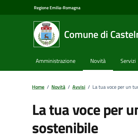
Vai ai contenuti
Vai al footer
Regione Emilia-Romagna
Comune di Castel
Amministrazione
Novità
Servizi
Home
/
Novità
/
Avvisi
/
La tua voce per un tu
La tua voce per u
sostenibile