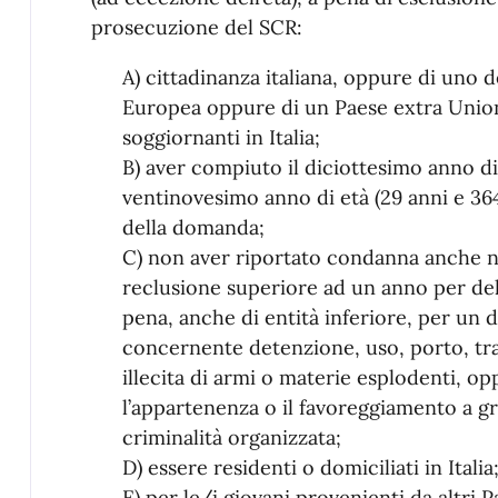
prosecuzione del SCR:
A) cittadinanza italiana, oppure di uno d
Europea oppure di un Paese extra Unio
soggiornanti in Italia;
B) aver compiuto il diciottesimo anno di
ventinovesimo anno di età (29 anni e 364
della domanda;
C) non aver riportato condanna anche non
reclusione superiore ad un anno per de
pena, anche di entità inferiore, per un 
concernente detenzione, uso, porto, tr
illecita di armi o materie esplodenti, op
l’appartenenza o il favoreggiamento a gru
criminalità organizzata;
D) essere residenti o domiciliati in Italia
E) per le/i giovani provenienti da altri 