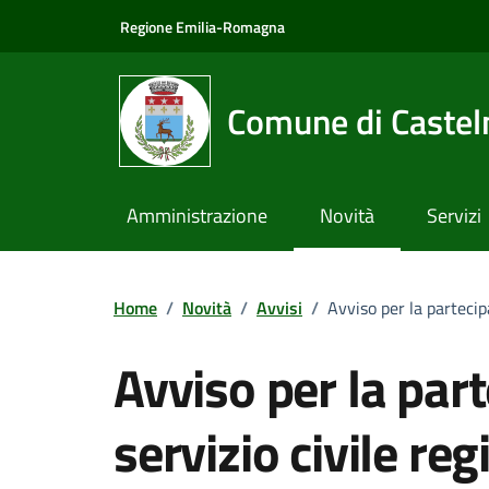
Vai ai contenuti
Vai al footer
Regione Emilia-Romagna
Comune di Castel
Amministrazione
Novità
Servizi
Home
/
Novità
/
Avvisi
/
Avviso per la partecip
Avviso per la par
servizio civile re