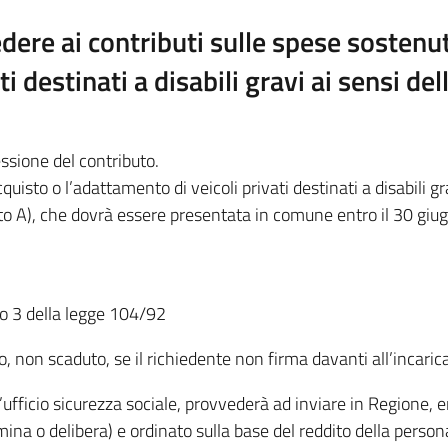
dere ai contributi sulle spese sostenut
i destinati a disabili gravi ai sensi dell
ssione del contributo.
cquisto o l’adattamento di veicoli privati destinati a disabili g
egato A), che dovrà essere presentata in comune entro il 30 gi
olo 3 della legge 104/92
 non scaduto, se il richiedente non firma davanti all’incari
 l’ufficio sicurezza sociale, provvederà ad inviare in Regione, 
a o delibera) e ordinato sulla base del reddito della persona 