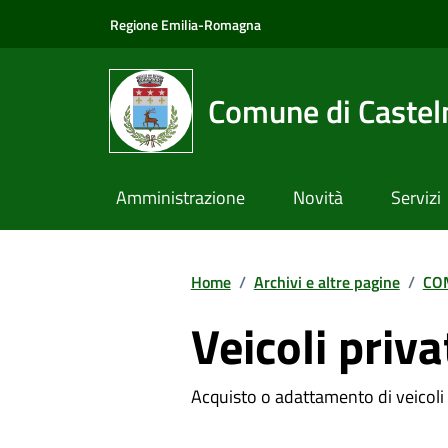
Vai ai contenuti
Vai al footer
Regione Emilia-Romagna
Comune di Castel
Amministrazione
Novità
Servizi
Home
/
Archivi e altre pagine
/
CO
Veicoli priva
Acquisto o adattamento di veicoli pr