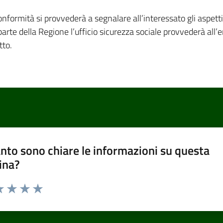
formità si provvederà a segnalare all’interessato gli aspetti
parte della Regione l’ufficio sicurezza sociale provvederà all
tto.
nto sono chiare le informazioni su questa
ina?
a 1 stelle su 5
luta 2 stelle su 5
Valuta 3 stelle su 5
Valuta 4 stelle su 5
Valuta 5 stelle su 5