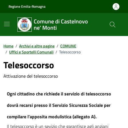
Vai ai contenuti
Vai al footer
Regione Emilia-Romagna
Comune di Castelnovo
ne' Monti
Home
/
Archivi e altre pagine
/
COMUNE
/
Uffici e Sportelli Comunali
/
Telesoccorso
Telesoccorso
Attivazione del telesoccorso
Ogni cittadino che richiede il servizio di telesoccorso
dovrà recarsi presso il Servizio Sicurezza Sociale per
compilare l’apposita modulistica (allegato A).
Il telesoccorso è un sevizio che garantisce agli anziani