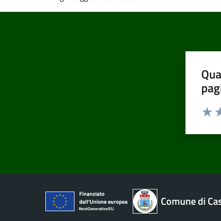
Qua
pag
Valut
Va
Comune di Cas