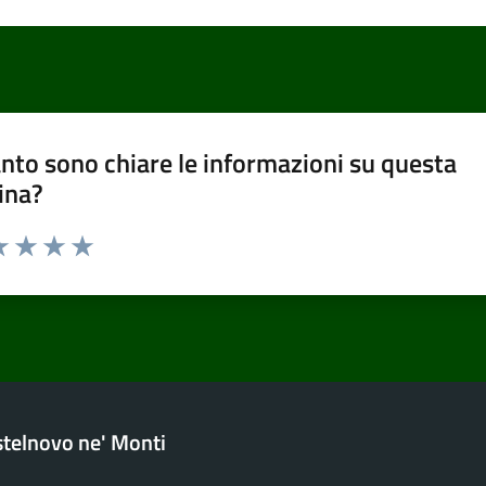
nto sono chiare le informazioni su questa
ina?
a 1 stelle su 5
luta 2 stelle su 5
Valuta 3 stelle su 5
Valuta 4 stelle su 5
Valuta 5 stelle su 5
telnovo ne' Monti