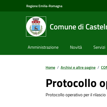
Vai ai contenuti
Vai al footer
Regione Emilia-Romagna
Comune di Castel
Amministrazione
Novità
Servizi
Home
/
Archivi e altre pagine
/
CO
Protocollo o
Protocollo operativo per il rilascio