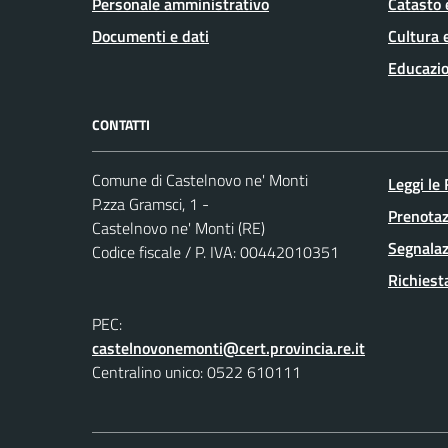
Personale amministrativo
Catasto 
Documenti e dati
Cultura 
Educazio
CONTATTI
Comune di Castelnovo ne' Monti
Leggi le
P.zza Gramsci, 1 -
Prenota
Castelnovo ne' Monti (RE)
Segnalaz
Codice fiscale / P. IVA: 00442010351
Richiest
PEC:
castelnovonemonti@cert.provincia.re.it
Centralino unico: 0522 610111