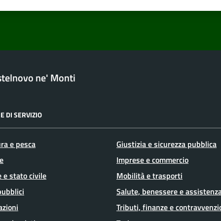
a 1 stelle su 5
luta 2 stelle su 5
Valuta 3 stelle su 5
Valuta 4 stelle su 5
Valuta 5 stelle su 5
telnovo ne' Monti
E DI SERVIZIO
ura e pesca
Giustizia e sicurezza pubblica
e
Imprese e commercio
 e stato civile
Mobilità e trasporti
pubblici
Salute, benessere e assistenz
azioni
Tributi, finanze e contravvenzi