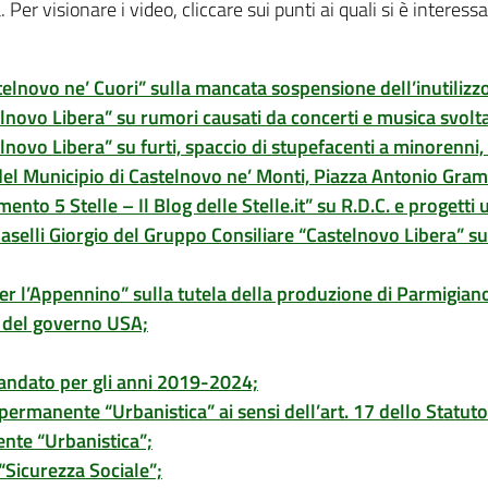
 Per visionare i video, cliccare sui punti ai quali si è interessa
elnovo ne’ Cuori” sulla mancata sospensione dell’inutilizzo
novo Libera” su rumori causati da concerti e musica svolta a
novo Libera” su furti, spaccio di stupefacenti a minorenni, s
 del Municipio di Castelnovo ne’ Monti, Piazza Antonio Gram
to 5 Stelle – Il Blog delle Stelle.it” su R.D.C. e progetti u
selli Giorgio del Gruppo Consiliare “Castelnovo Libera” su s
er l’Appennino” sulla tutela della produzione di Parmigiano 
e del governo USA;
ndato per gli anni 2019-2024;
permanente “Urbanistica” ai sensi dell’art. 17 dello Statu
nte “Urbanistica”;
“Sicurezza Sociale”;