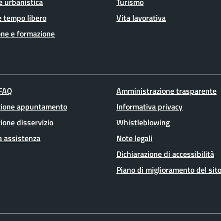
e urbanistica
Turismo
e tempo libero
Vita lavorativa
ne e formazione
 FAQ
Amministrazione trasparente
zione appuntamento
Informativa privacy
ione disservizio
Whistleblowing
a assistenza
Note legali
Dichiarazione di accessibilità
Piano di miglioramento del sit