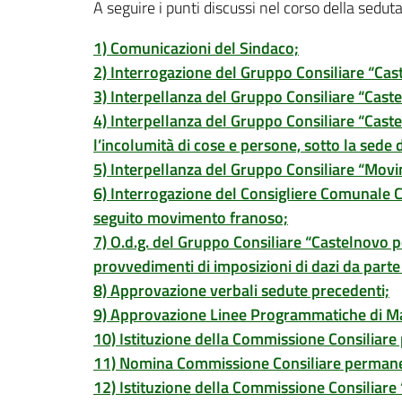
A seguire i punti discussi nel corso della seduta.
1) Comunicazioni del Sindaco;
2) Interrogazione del Gruppo Consiliare “Cast
3) Interpellanza del Gruppo Consiliare “Castel
4) Interpellanza del Gruppo Consiliare “Castel
l’incolumità di cose e persone, sotto la sede
5) Interpellanza del Gruppo Consiliare “Movimen
6) Interrogazione del Consigliere Comunale Ca
seguito movimento franoso;
7) O.d.g. del Gruppo Consiliare “Castelnovo p
provvedimenti di imposizioni di dazi da part
8) Approvazione verbali sedute precedenti;
9) Approvazione Linee Programmatiche di Ma
10) Istituzione della Commissione Consiliare 
11) Nomina Commissione Consiliare permane
12) Istituzione della Commissione Consiliare 