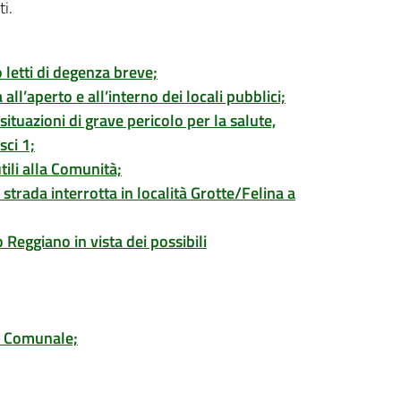
ti.
 letti di degenza breve;
ll’aperto e all’interno dei locali pubblici;
ituazioni di grave pericolo per la salute,
sci 1;
tili alla Comunità;
trada interrotta in località Grotte/Felina a
Reggiano in vista dei possibili
to Comunale;