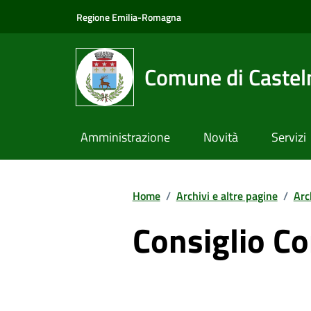
Vai ai contenuti
Vai al footer
Regione Emilia-Romagna
Comune di Castel
Amministrazione
Novità
Servizi
Home
/
Archivi e altre pagine
/
Arc
Consiglio C