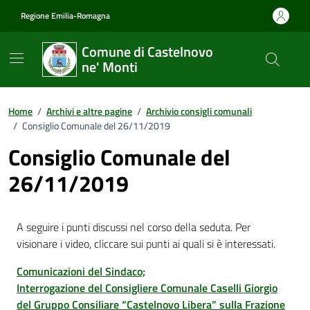
Vai ai contenuti
Vai al footer
Regione Emilia-Romagna
Comune di Castelnovo
ne' Monti
Home
/
Archivi e altre pagine
/
Archivio consigli comunali
/
Consiglio Comunale del 26/11/2019
Consiglio Comunale del
26/11/2019
A seguire i punti discussi nel corso della seduta. Per
visionare i video, cliccare sui punti ai quali si è interessati.
Comunicazioni del Sindaco;
Interrogazione del Consigliere Comunale Caselli Giorgio
del Gruppo Consiliare “Castelnovo Libera” sulla Frazione