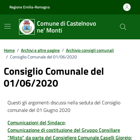
Vai ai contenuti
Vai al footer
Regione Emilia-Romagna
Comune di Castelnovo
ne' Monti
Home
/
Archivi e altre pagine
/
Archivio consigli comunali
/
Consiglio Comunale del 01/06/2020
Consiglio Comunale del
01/06/2020
Questi gli argomenti discussi nella seduta del Consiglio
comunale del 01 Giugno 2020
Comunicazioni del Sindaco;
Comunicazione di costituzione del Gruppo Consiliare
“Misto” da parte del Consigliere Comunale Caselli Giorgio;