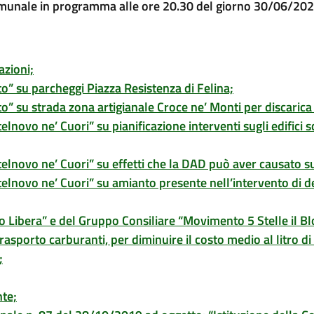
omunale in programma alle ore 20.30 del giorno 30/06/202
azioni;
o” su parcheggi Piazza Resistenza di Felina;
to” su strada zona artigianale Croce ne’ Monti per discaric
lnovo ne’ Cuori” su pianificazione interventi sugli edifici
elnovo ne’ Cuori” su effetti che la DAD può aver causato su
telnovo ne’ Cuori” su amianto presente nell’intervento di
Libera” e del Gruppo Consiliare “Movimento 5 Stelle il Blog
porto carburanti, per diminuire il costo medio al litro di b
;
te;