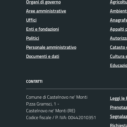
Organi di governo
Agricolt
Aree amministrative
Ambient
Uffici
Anagrafe
Enti e fondazioni
Appalti 
Politici
Autorizz
Personale amministrativo
Catasto 
Documenti e dati
Cultura 
Educazio
CONTATTI
Comune di Castelnovo ne' Monti
Leggi le
P.zza Gramsci, 1 -
Prenota
Castelnovo ne' Monti (RE)
Segnalaz
Codice fiscale / P. IVA: 00442010351
Richiest