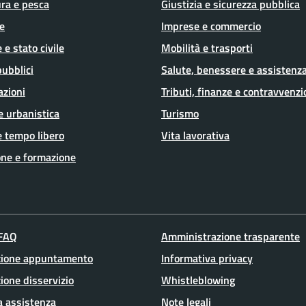
ura e pesca
Giustizia e sicurezza pubblica
e
Imprese e commercio
 e stato civile
Mobilità e trasporti
pubblici
Salute, benessere e assistenz
azioni
Tributi, finanze e contravvenzi
e urbanistica
Turismo
e tempo libero
Vita lavorativa
ne e formazione
 FAQ
Amministrazione trasparente
zione appuntamento
Informativa privacy
ione disservizio
Whistleblowing
a assistenza
Note legali