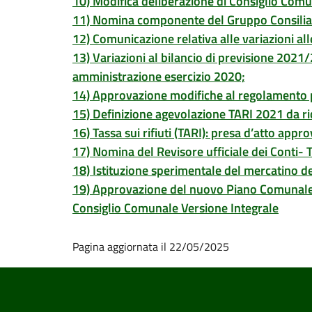
10) Modifica deliberazione di Consiglio Comu
11) Nomina componente del Gruppo Consiliare
12) Comunicazione relativa alle variazioni all
13) Variazioni al bilancio di previsione 2
amministrazione esercizio 2020;
14) Approvazione modifiche al regolamento per
15) Definizione agevolazione TARI 2021 da 
16) Tassa sui rifiuti (TARI): presa d’atto app
17) Nomina del Revisore ufficiale dei Conti-
18) Istituzione sperimentale del mercatino d
19) Approvazione del nuovo Piano Comunale d
Consiglio Comunale Versione Integrale
Pagina aggiornata il 22/05/2025