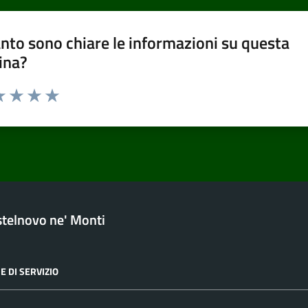
nto sono chiare le informazioni su questa
ina?
a 1 stelle su 5
luta 2 stelle su 5
Valuta 3 stelle su 5
Valuta 4 stelle su 5
Valuta 5 stelle su 5
telnovo ne' Monti
E DI SERVIZIO