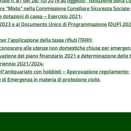
nale n. 87 del 28/10/2019 ad oggetto: “Istituzione della C
 “Misto” nella Commissione Consiliare Sicurezza Sociale;
e dotazioni di cassa – Esercizio 2021;
021/2023 e al Documento Unico di Programmazione (DUP) 20
 l’applicazione della tassa rifiuti (TARI);
riconoscere alle utenze non domestiche chiuse per emerge
rovazione del piano finanziario 2021 e determinazione delle 
 Triennio 2021/2024;
ell’antiquariato con hobbisti – Approvazione regolamento;
i Emergenza in materia di protezione civile.