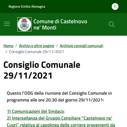
Vai ai contenuti
Vai al footer
Regione Emilia-Romagna
Comune di Castelnovo
ne' Monti
Home
/
Archivi e altre pagine
/
Archivio consigli comunali
/
Consiglio Comunale 29/11/2021
Consiglio Comunale
29/11/2021
Questo l’ODG della riunione del Consiglio Comunale in
programma alle ore 20.30 del giorno 29/11/2021:
1) Comunicazioni del Sindaco;
2) Interpellanza del Gruppo Consiliare “Castelnovo ne’
Cuori” relativa al capolinea delle corriere provenienti da