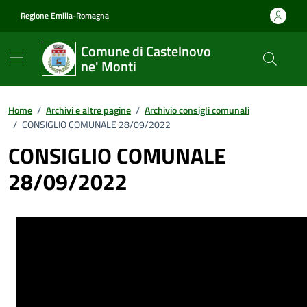
Vai ai contenuti
Vai al footer
Regione Emilia-Romagna
Comune di Castelnovo
ne' Monti
Home
/
Archivi e altre pagine
/
Archivio consigli comunali
/
CONSIGLIO COMUNALE 28/09/2022
CONSIGLIO COMUNALE
28/09/2022