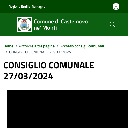
Vai ai contenuti
Vai al footer
Regione Emilia-Romagna
Comune di Castelnovo
ne' Monti
Home
/
Archivi e altre pagine
/
Archivio consigli comunali
/
CONSIGLIO COMUNALE 27/03/2024
CONSIGLIO COMUNALE
27/03/2024