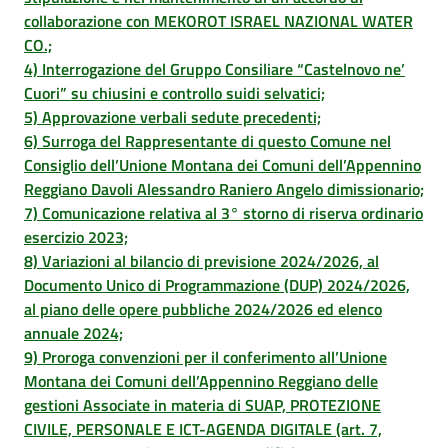
collaborazione con MEKOROT ISRAEL NAZIONAL WATER
CO.;
4) Interrogazione del Gruppo Consiliare “Castelnovo ne’
Cuori” su chiusini e controllo suidi selvatici;
5) Approvazione verbali sedute precedenti;
6) Surroga del Rappresentante di questo Comune nel
Consiglio dell’Unione Montana dei Comuni dell’Appennino
Reggiano Davoli Alessandro Raniero Angelo dimissionario;
7) Comunicazione relativa al 3° storno di riserva ordinario
esercizio 2023;
8) Variazioni al bilancio di previsione 2024/2026, al
Documento Unico di Programmazione (DUP) 2024/2026,
al piano delle opere pubbliche 2024/2026 ed elenco
annuale 2024;
9) Proroga convenzioni per il conferimento all’Unione
Montana dei Comuni dell’Appennino Reggiano delle
gestioni Associate in materia di SUAP, PROTEZIONE
CIVILE, PERSONALE E ICT-AGENDA DIGITALE (art. 7,