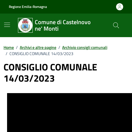
Vai ai contenuti
Vai al footer
Regione Emilia-Romagna
Comune di Castelnovo
ne' Monti
Home
/
Archivi e altre pagine
/
Archivio consigli comunali
/
CONSIGLIO COMUNALE 14/03/2023
CONSIGLIO COMUNALE
14/03/2023