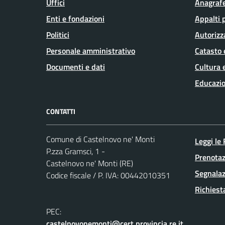
Uffici
Anagrafe
Enti e fondazioni
Appalti 
Politici
Autorizz
Personale amministrativo
Catasto 
Documenti e dati
Cultura 
Educazio
CONTATTI
Comune di Castelnovo ne' Monti
Leggi le
P.zza Gramsci, 1 -
Prenota
Castelnovo ne' Monti (RE)
Segnalaz
Codice fiscale / P. IVA: 00442010351
Richiest
PEC:
castelnovonemonti@cert.provincia.re.it