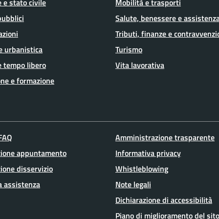
 e stato civile
Mobilità e trasporti
pubblici
Salute, benessere e assistenz
azioni
Tributi, finanze e contravvenzi
e urbanistica
Turismo
e tempo libero
Vita lavorativa
ne e formazione
 FAQ
Amministrazione trasparente
zione appuntamento
Informativa privacy
ione disservizio
Whistleblowing
a assistenza
Note legali
Dichiarazione di accessibilità
Piano di miglioramento del sit