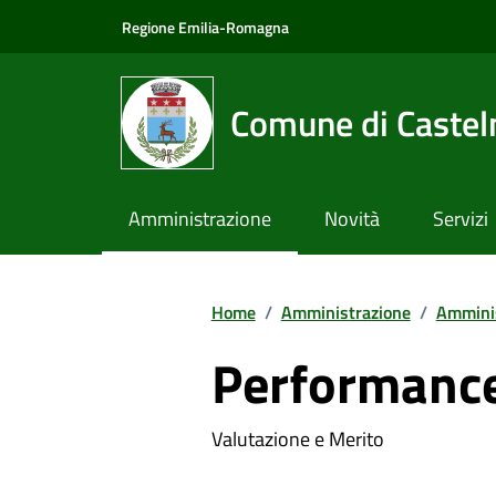
Vai ai contenuti
Vai al footer
Regione Emilia-Romagna
Comune di Castel
Amministrazione
Novità
Servizi
Home
/
Amministrazione
/
Amminis
Performanc
Valutazione e Merito