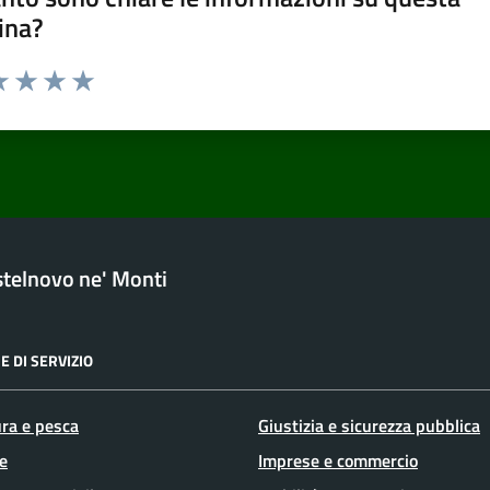
ina?
a 1 stelle su 5
luta 2 stelle su 5
Valuta 3 stelle su 5
Valuta 4 stelle su 5
Valuta 5 stelle su 5
telnovo ne' Monti
E DI SERVIZIO
ura e pesca
Giustizia e sicurezza pubblica
e
Imprese e commercio