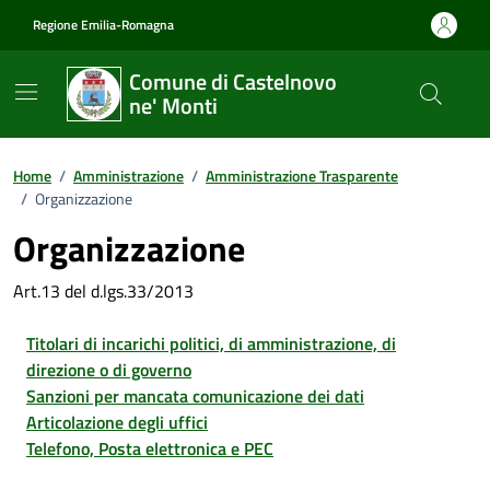
Vai ai contenuti
Vai al footer
Regione Emilia-Romagna
Comune di Castelnovo
ne' Monti
Home
/
Amministrazione
/
Amministrazione Trasparente
/
Organizzazione
Organizzazione
Art.13 del d.lgs.33/2013
Titolari di incarichi politici, di amministrazione, di
direzione o di governo
Sanzioni per mancata comunicazione dei dati
Articolazione degli uffici
Telefono, Posta elettronica e PEC