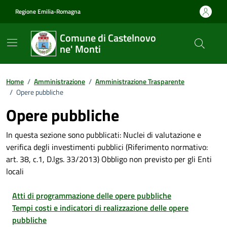
Vai ai contenuti
Vai al footer
Regione Emilia-Romagna
Comune di Castelnovo
ne' Monti
Home
/
Amministrazione
/
Amministrazione Trasparente
/
Opere pubbliche
Opere pubbliche
In questa sezione sono pubblicati: Nuclei di valutazione e
verifica degli investimenti pubblici (Riferimento normativo:
art. 38, c.1, D.lgs. 33/2013) Obbligo non previsto per gli Enti
locali
Atti di programmazione delle opere pubbliche
Tempi costi e indicatori di realizzazione delle opere
pubbliche