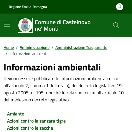
Vai ai contenuti
Vai al footer
Regione Emilia-Romagna
Comune di Castelnovo
ne' Monti
Home
/
Amministrazione
/
Amministrazione Trasparente
/
Informazioni ambientali
Informazioni ambientali
Devono essere pubblicate le informazioni ambientali di cui
all’articolo 2, comma 1, lettera a), del decreto legislativo 19
agosto 2005, n. 195, nonché le relazioni di cui all’articolo 10
del medesimo decreto legislativo.
Amianto
Azioni contro la zanzara tigre
Azioni contro le zecche