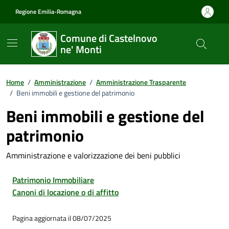
Vai ai contenuti
Vai al footer
Regione Emilia-Romagna
Comune di Castelnovo
ne' Monti
Home
/
Amministrazione
/
Amministrazione Trasparente
/
Beni immobili e gestione del patrimonio
Beni immobili e gestione del
patrimonio
Amministrazione e valorizzazione dei beni pubblici
Patrimonio Immobiliare
Canoni di locazione o di affitto
Pagina aggiornata il 08/07/2025